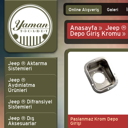
Online Alışveriş
Galeri
Anasayfa
»
Jeep ® 
Depo Giriş Kromu
»
Jeep ® Aktarma
Sistemleri
Jeep ®
Aydınlatma
Ürünleri
Jeep ® Difransiyel
Sistemleri
Jeep ® Dış
Paslanmaz Krom Depo
Aksesuarlar
Girişi